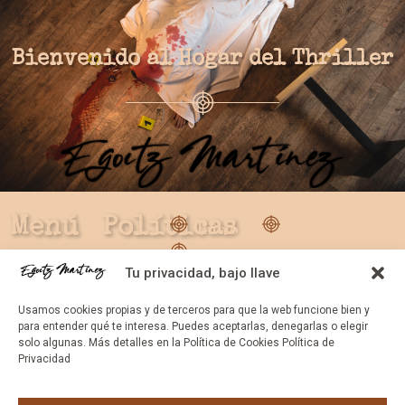
Bienvenido al Hogar del Thriller
Menú
Políticas
Inicio
Política de
Leer mi
privacidad
Tu privacidad, bajo llave
novela
Política de
Gratis
cookes
Usamos cookies propias y de terceros para que la web funcione bien y
para entender qué te interesa. Puedes aceptarlas, denegarlas o elegir
Libros
solo algunas. Más detalles en la Política de Cookies Política de
Privacidad
Medios y
prensa